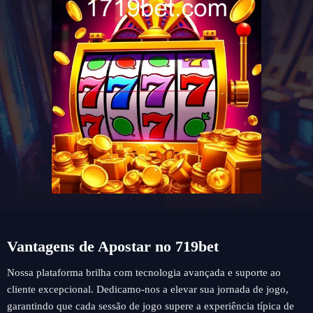
Vantagens de Apostar no 719bet
Nossa plataforma brilha com tecnologia avançada e suporte ao
cliente excepcional. Dedicamo-nos a elevar sua jornada de jogo,
garantindo que cada sessão de jogo supere a experiência típica de