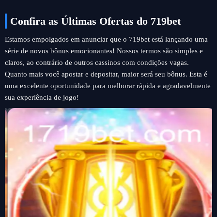
Confira as Últimas Ofertas do 719bet
Estamos empolgados em anunciar que o 719bet está lançando uma
série de novos bônus emocionantes! Nossos termos são simples e
claros, ao contrário de outros cassinos com condições vagas.
Quanto mais você apostar e depositar, maior será seu bônus. Esta é
uma excelente oportunidade para melhorar rápida e agradavelmente
sua experiência de jogo!