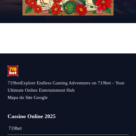
719betExplore Endless Gaming Adventures on 719bet – Your
Ultimate Online Entertainment Hub
Mapa do Site Google
Cassino Online 2025
719bet