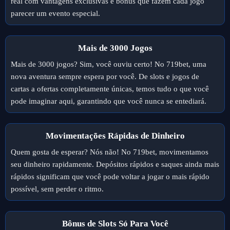
real com vantagens exclusivas e bônus que fazem cada jogo
parecer um evento especial.
Mais de 3000 Jogos
Mais de 3000 jogos? Sim, você ouviu certo! No 719bet, uma
nova aventura sempre espera por você. De slots e jogos de
cartas a ofertas completamente únicas, temos tudo o que você
pode imaginar aqui, garantindo que você nunca se entediará.
Movimentações Rápidas de Dinheiro
Quem gosta de esperar? Nós não! No 719bet, movimentamos
seu dinheiro rapidamente. Depósitos rápidos e saques ainda mais
rápidos significam que você pode voltar a jogar o mais rápido
possível, sem perder o ritmo.
Bônus de Slots Só Para Você