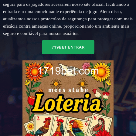
segura para os jogadores acessarem nosso site oficial, facilitando a
entrada em uma emocionante experiência de jogo. Além disso,
atualizamos nossos protocolos de segurança para proteger com mais
eficácia contra ameaças online, proporcionando um ambiente mais
seguro e confiável para nossos usuários.
719BET ENTRAR