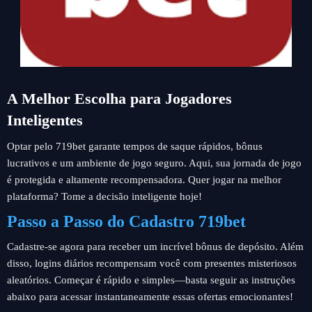
A Melhor Escolha para Jogadores
Inteligentes
Optar pelo 719bet garante tempos de saque rápidos, bônus
lucrativos e um ambiente de jogo seguro. Aqui, sua jornada de jogo
é protegida e altamente recompensadora. Quer jogar na melhor
plataforma? Tome a decisão inteligente hoje!
Passo a Passo do Cadastro 719bet
Cadastre-se agora para receber um incrível bônus de depósito. Além
disso, logins diários recompensam você com presentes misteriosos
aleatórios. Começar é rápido e simples—basta seguir as instruções
abaixo para acessar instantaneamente essas ofertas emocionantes!